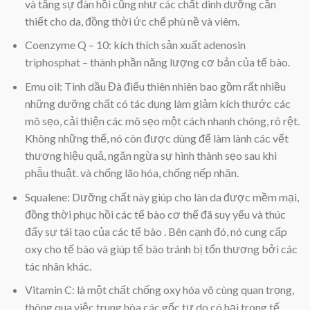
và tăng sự đàn hồi cũng như các chất dinh dưỡng cần
thiết cho da, đồng thời ức chế phù nề và viêm.
Coenzyme Q – 10: kích thích sản xuất adenosin
triphosphat – thành phần năng lượng cơ bản của tế bào.
Emu oil: Tinh dầu Đà điểu thiên nhiên bao gồm rất nhiều
những dưỡng chất có tác dụng làm giảm kích thước các
mô sẹo, cải thiện các mô sẹo một cách nhanh chóng, rõ rệt.
Không những thế, nó còn được dùng để làm lành các vết
thương hiệu quả, ngăn ngừa sự hình thành sẹo sau khi
phẫu thuật. và chống lão hóa, chống nếp nhăn.
Squalene: Dưỡng chất này giúp cho làn da được mềm mại,
đồng thời phục hồi các tế bào cơ thể đã suy yếu và thúc
đẩy sự tái tạo của các tế bào . Bên cạnh đó, nó cung cấp
oxy cho tế bào và giúp tế bào tránh bị tổn thương bởi các
tác nhân khác.
Vitamin C: là một chất chống oxy hóa vô cùng quan trọng,
thông qua việc trung hòa các gốc tự do có hại trong tế