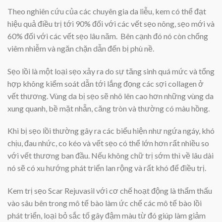
Theo nghiên cứu của các chuyên gia da liễu, kem có thể đạt
hiệu quả điều trị tới 90% đối với các vết sẹo nông, sẹo mới và
60% đối với các vết sẹo lâu năm. Bên cạnh đó nó còn chống
viêm nhiễm và ngăn chặn dẫn đến bị phù nề.
Sẹo lồi là một loại sẹo xảy ra do sự tăng sinh quá mức và tổng
hợp không kiểm soát dẫn tới lắng đọng các sợi collagen ở
vết thương. Vùng da bị sẹo sẽ nhô lên cao hơn những vùng da
xung quanh, bề mặt nhẵn, căng tròn và thường có màu hồng.
Khi bị sẹo lồi thường gây ra các biểu hiện như ngứa ngáy, khó
chịu, đau nhức, co kéo và vết sẹo có thể lớn hơn rất nhiều so
với vết thương ban đầu. Nếu không chữ trị sớm thì về lâu dài
nó sẽ có xu hướng phát triển lan rộng và rất khó để điều trị.
Kem trị sẹo Scar Rejuvasil với cơ chế hoạt động là thẩm thấu
vào sâu bên trong mô tế bào làm ức chế các mô tế bào lồi
phát triển, loại bỏ sắc tố gây đậm màu từ đó giúp làm giảm