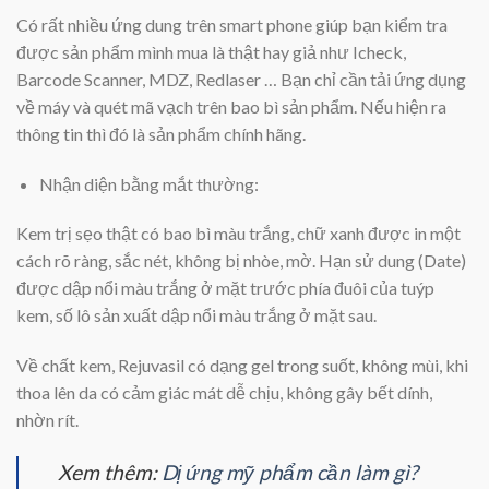
Có rất nhiều ứng dung trên smart phone giúp bạn kiểm tra
được sản phẩm mình mua là thật hay giả như Icheck,
Barcode Scanner, MDZ, Redlaser … Bạn chỉ cần tải ứng dụng
về máy và quét mã vạch trên bao bì sản phẩm. Nếu hiện ra
thông tin thì đó là sản phẩm chính hãng.
Nhận diện bằng mắt thường:
Kem trị sẹo thật có bao bì màu trắng, chữ xanh được in một
cách rõ ràng, sắc nét, không bị nhòe, mờ. Hạn sử dung (Date)
được dập nổi màu trắng ở mặt trước phía đuôi của tuýp
kem, số lô sản xuất dập nổi màu trắng ở mặt sau.
Về chất kem, Rejuvasil có dạng gel trong suốt, không mùi, khi
thoa lên da có cảm giác mát dễ chịu, không gây bết dính,
nhờn rít.
Xem thêm:
Dị ứng mỹ phẩm cần làm gì?