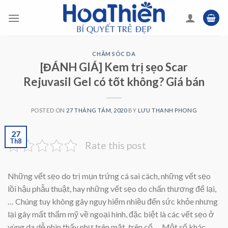
Skip
to
content
CHĂM SÓC DA
[ĐÁNH GIÁ] Kem trị sẹo Scar
Rejuvasil Gel có tốt không? Giá bán
POSTED ON
27 THÁNG TÁM, 2020
BY
LƯU THANH PHONG
27
Th8
Rate this post
Những vết sẹo do trị mụn trứng cá sai cách, những vết sẹo
lồi hậu phẫu thuật, hay những vết sẹo do chấn thương để lại,
… Chúng tuy không gây nguy hiểm nhiều đến sức khỏe nhưng
lại gây mất thẩm mỹ về ngoại hình, đặc biệt là các vết sẹo ở
vùng da dễ nhìn thấy như trên mặt, trên cổ,… Một số khác