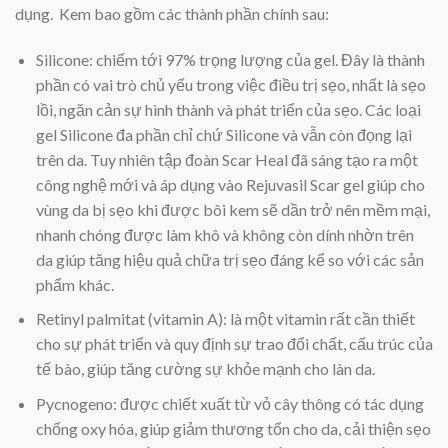
dụng. Kem bao gồm các thành phần chính sau:
Silicone: chiếm tới 97% trọng lượng của gel. Đây là thành
phần có vai trò chủ yếu trong việc điều trị sẹo, nhất là sẹo
lồi, ngăn cản sự hình thành và phát triển của sẹo. Các loại
gel Silicone đa phần chỉ chứ Silicone và vẫn còn đọng lại
trên da. Tuy nhiên tập đoàn Scar Heal đã sáng tạo ra một
công nghệ mới và áp dụng vào Rejuvasil Scar gel giúp cho
vùng da bị sẹo khi được bôi kem sẽ dần trở nên mềm mại,
nhanh chóng được làm khô và không còn dính nhờn trên
da giúp tăng hiệu quả chữa trị sẹo đáng kể so với các sản
phẩm khác.
Retinyl palmitat (vitamin A): là một vitamin rất cần thiết
cho sự phát triển và quy định sự trao đổi chất, cấu trúc của
tế bào, giúp tăng cường sự khỏe mạnh cho làn da.
Pycnogeno: được chiết xuất từ vỏ cây thông có tác dụng
chống oxy hóa, giúp giảm thương tổn cho da, cải thiện sẹo