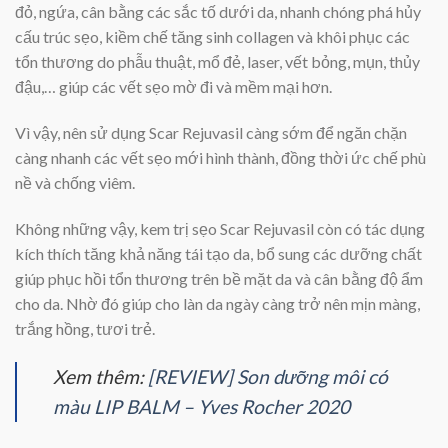
đỏ, ngứa, cân bằng các sắc tố dưới da, nhanh chóng phá hủy
cấu trúc sẹo, kiềm chế tăng sinh collagen và khôi phục các
tổn thương do phẫu thuật, mổ đẻ, laser, vết bỏng, mụn, thủy
đậu,… giúp các vết sẹo mờ đi và mềm mại hơn.
Vì vậy, nên sử dụng Scar Rejuvasil càng sớm để ngăn chặn
càng nhanh các vết sẹo mới hình thành, đồng thời ức chế phù
nề và chống viêm.
Không những vậy, kem trị sẹo Scar Rejuvasil còn có tác dụng
kích thích tăng khả năng tái tạo da, bổ sung các dưỡng chất
giúp phục hồi tổn thương trên bề mặt da và cân bằng độ ẩm
cho da. Nhờ đó giúp cho làn da ngày càng trở nên mịn màng,
trắng hồng, tươi trẻ.
Xem thêm:
[REVIEW] Son dưỡng môi có
màu LIP BALM – Yves Rocher 2020