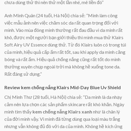
chưa dùng thử thì nên thử một lần nhé, mê liền đó”
Anh Minh Quân (24 tuổi, Hà Nội) chia sẻ: “Mình làm công
việc mẫu ảnh nên việc chăm sóc da rất quan trọng đối với
mình. Vào mùa đông mình thường rất đau đầu vì da mình rất
khô, được một người bạn giới thiệu thì mình mua thử Klairs
Soft Airy UV Essence dùng thử. Từ đó Klairs luôn có trong túi
của mình, hiệu quả cấp ẩm rất tốt, sau khi apply da mình căng
bóng và rất ẩm. Hiệu quả chống nắng cũng rất tốt do mình
thường xuyên chụp ngoài trời mà không hề xuống tone da.
Rất đáng sử dụng.”
Review kem chống nắng Klairs Mid-Day Blue Uv Shield
Chị Minh Thư (28 tuổi, Hà Nội) chia sẻ: “Da mình là da nhạy
cảm nên lựa chọn các sản phẩm skincare rất khó khăn. Ngày
mình tìm thấy
kem chống nắng Klairs xanh
như là chân lý
của đời mình vậy. Vì mình đã từng dùng qua loại màu trắng
nhưng vẫn không đủ đô với da của mình. Không hề kích ứng