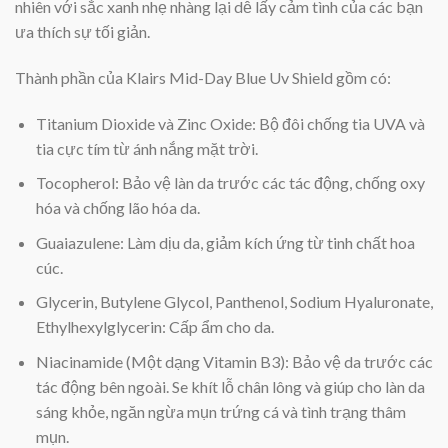
nhiên với sắc xanh nhẹ nhàng lại dễ lấy cảm tình của các bạn
ưa thích sự tối giản.
Thành phần của Klairs Mid-Day Blue Uv Shield gồm có:
Titanium Dioxide và Zinc Oxide: Bộ đôi chống tia UVA và
tia cực tím từ ánh nắng mặt trời.
Tocopherol: Bảo vệ làn da trước các tác động, chống oxy
hóa và chống lão hóa da.
Guaiazulene: Làm dịu da, giảm kích ứng từ tinh chất hoa
cúc.
Glycerin, Butylene Glycol, Panthenol, Sodium Hyaluronate,
Ethylhexylglycerin: Cấp ẩm cho da.
Niacinamide (Một dạng Vitamin B3): Bảo vệ da trước các
tác động bên ngoài. Se khít lỗ chân lông và giúp cho làn da
sáng khỏe, ngăn ngừa mụn trứng cá và tình trạng thâm
mụn.