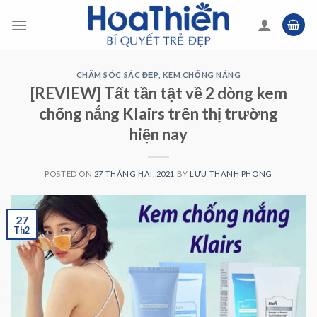
Skip
to
content
CHĂM SÓC SẮC ĐẸP
,
KEM CHỐNG NẮNG
[REVIEW] Tất tần tật về 2 dòng kem
chống nắng Klairs trên thị trường
hiện nay
POSTED ON
27 THÁNG HAI, 2021
BY
LƯU THANH PHONG
27
Th2