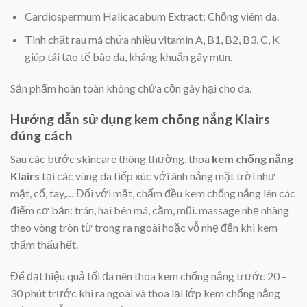
Cardiospermum Halicacabum Extract: Chống viêm da.
Tinh chất rau má chứa nhiều vitamin A, B1, B2, B3, C, K
giúp tái tạo tế bào da, kháng khuẩn gây mụn.
Sản phẩm hoàn toàn không chứa cồn gây hại cho da.
Hướng dẫn sử dụng kem chống nắng Klairs
đúng cách
Sau các bước skincare thông thường, thoa
kem chống nắng
Klairs
tại các vùng da tiếp xúc với ánh nắng mặt trời như
mặt, cổ, tay,… Đối với mặt, chấm đều kem chống nắng lên các
điểm cơ bản: trán, hai bên má, cằm, mũi. massage nhẹ nhàng
theo vòng tròn từ trong ra ngoài hoặc vỗ nhẹ đến khi kem
thẩm thấu hết.
Để đạt hiệu quả tối đa nên thoa kem chống nắng trước 20 –
30 phút trước khi ra ngoài và thoa lại lớp kem chống nắng