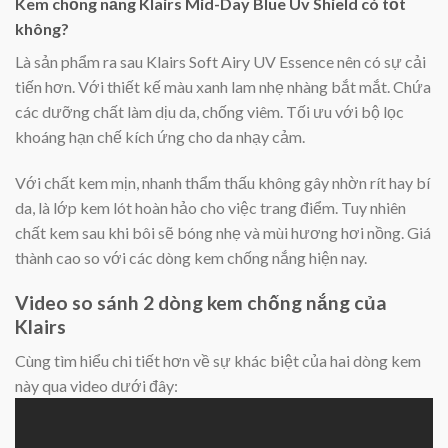
Kem chống nắng Klairs Mid-Day Blue Uv Shield có tốt
không?
Là sản phẩm ra sau Klairs Soft Airy UV Essence nên có sự cải
tiến hơn. Với thiết kế màu xanh lam nhẹ nhàng bắt mắt. Chứa
các dưỡng chất làm dịu da, chống viêm. Tối ưu với bộ lọc
khoáng hạn chế kích ứng cho da nhạy cảm.
Với chất kem mịn, nhanh thẩm thấu không gây nhờn rít hay bí
da, là lớp kem lót hoàn hảo cho việc trang điểm. Tuy nhiên
chất kem sau khi bôi sẽ bóng nhẹ và mùi hương hơi nồng. Giá
thành cao so với các dòng kem chống nắng hiện nay.
Video so sánh 2 dòng kem chống nắng của
Klairs
Cùng tìm hiểu chi tiết hơn về sự khác biệt của hai dòng kem
này qua video dưới đây: