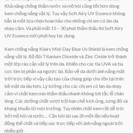
Khả năng chống thấm nước và mồ hôi cũng tốt hơn dòng
kem chống nắng vật lý. Tuy vậy Soft Airy UV Essence không
hẳn là một lựa chọn hoàn hảo cho những chị em có làn da
nhạy cảm. Và phải mất 15 – 30 phút thẩm thấu thì Soft Airy
UV Essence mới phát huy tác dụng.
Kem chống nắng Klairs Mid-Day Blue Uv Shield là kem chống
nắng vật lý. Bộ đôi Titanium Dioxide và Zinc Oxide trở thành
một lớp rào cản vật lý trên da. Khiến cho các tia UVA và tia
cực tím bị phản xạ ngược lại. Bảo vệ da dưới ánh nắng mặt
trời trực tiếp vì vậy cấu tạo của chúng giúp cho tồn tại trên
bề mặt da lâu hơn. Lý tưởng cho các chị em có làn da nhạy
cảm vì chất kem mịn thẩm thấu nhanh không bít tắc lỗ chân
lông. Các dưỡng chất vượt trội hạn chế kích ứng, sưng đỏ và
kháng khuẩn từ môi trường. Tuy nhiên chất kem rất dễ trôi
bởi mồ hôi và nước… Cần bôi lại sau 2h một lần nếu hoạt
động thể chất và tiếp xúc trực tiếp với ánh nắng ngoài trời
nhiều giờ.