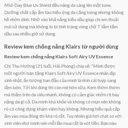
Mid-Day Blue Uv Shield đều nâng da sáng lên một tone.
Dưỡng chất cấp ẩm tạo hiệu ứng da căng bóng nhưng không
hề nhờn dính. Nhờ vào khả năng kiều dầu giúp chị em thoải
mái sử dụng mà không lo bị tình trạng vùng chữ T lấm tấm
dầu sau nhiều giờ sử dụng.
Review kem chống nắng Klairs từ người dùng
Review kem chống nắng Klairs Soft Airy UV Essence
Chị Thu Hường (21 tuổi, Hải Phòng) chia sẻ: “Mình được
một người bạn tặng Klairs Soft Airy UV Essence nhân dịp
sinh nhật, ấn tượng ban đầu của mình là nhìn cái tuýp sang
lắm luôn. Tới khi dùng thì còn mê hơn nữa. Kem thơm thơm
mà thấm trên da siêu nhanh, không có cảm giác nhờn rít hay
nặng da gì cả. Da mình khá khỏe và không có mụn nên không
rõ có công dụng khám viêm hay không. Nhưng hiệu quả cấp
ẩm vào mùa đông thì khá rõ rệt. Tuy nhiên giá hơi chát so với
sinh viên như mình nên mỗi lần mua rất là xót tiền. Bạn nào