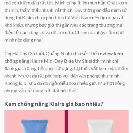
mà còn kiềm dầu rất tốt. Mình cũng ít lên mụn hẳn. Chất kem
thì mịn, thẩm thấu nhanh, rất thích. Duy thời gian đầu mình sử
dụng thì Klairs chưa phổ biến tại Việt Nam nên tìm mua rất
khó khăn, nhưng bây giờ thì gần như các trang thương mại
điện tử nào cũng có và dễ tìm nữa. Chị em da nhạy cảm như
mình nên dùng nha.”
Chị Hà Thy (35 tuổi, Quảng Ninh) chia sẻ: “Để
review kem
chống nắng Klairs Mid-Day Blue Uv Shield
thì mình chỉ
đánh giá là đáng tiền, nên sử dụng. Cụ thể chất kem mịn, thấm
nhanh. Mướt da rất phù hợp với dân văn phòng như mình.
Không lo bị khô da do ngồi điều hòa nhiều giờ. Mùi hơi nồng
nhưng vẫn sử dụng tốt. Rất nên thử.”
Kem chống nắng Klairs giá bao nhiêu?