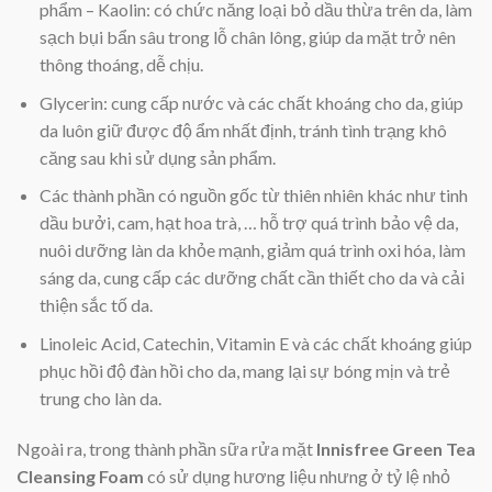
phẩm – Kaolin: có chức năng loại bỏ dầu thừa trên da, làm
sạch bụi bẩn sâu trong lỗ chân lông, giúp da mặt trở nên
thông thoáng, dễ chịu.
Glycerin: cung cấp nước và các chất khoáng cho da, giúp
da luôn giữ được độ ẩm nhất định, tránh tình trạng khô
căng sau khi sử dụng sản phẩm.
Các thành phần có nguồn gốc từ thiên nhiên khác như tinh
dầu bưởi, cam, hạt hoa trà, … hỗ trợ quá trình bảo vệ da,
nuôi dưỡng làn da khỏe mạnh, giảm quá trình oxi hóa, làm
sáng da, cung cấp các dưỡng chất cần thiết cho da và cải
thiện sắc tố da.
Linoleic Acid, Catechin, Vitamin E và các chất khoáng giúp
phục hồi độ đàn hồi cho da, mang lại sự bóng mịn và trẻ
trung cho làn da.
Ngoài ra, trong thành phần sữa rửa mặt
Innisfree Green Tea
Cleansing Foam
có sử dụng hương liệu nhưng ở tỷ lệ nhỏ