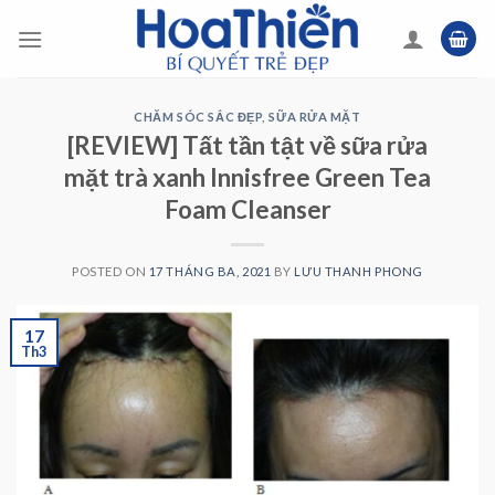
Skip
to
content
CHĂM SÓC SẮC ĐẸP
,
SỮA RỬA MẶT
[REVIEW] Tất tần tật về sữa rửa
mặt trà xanh Innisfree Green Tea
Foam Cleanser
POSTED ON
17 THÁNG BA, 2021
BY
LƯU THANH PHONG
17
Th3