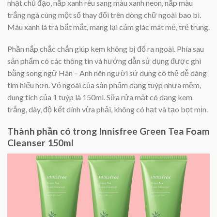
nhạt chủ đạo, nắp xanh rêu sang màu xanh neon, nắp màu
trắng ngà cùng một số thay đổi trên dòng chữ ngoài bao bì.
Màu xanh lá trà bắt mắt, mang lại cảm giác mát mẻ, trẻ trung.
Phần nắp chắc chắn giúp kem không bị đổ ra ngoài. Phía sau
sản phẩm có các thông tin và hướng dẫn sử dụng được ghi
bằng song ngữ Hàn – Anh nên người sử dụng có thể dễ dàng
tìm hiểu hơn. Vỏ ngoài của sản phẩm dạng tuýp nhựa mềm,
dung tích của 1 tuýp là 150ml. Sữa rửa mặt có dạng kem
trắng, dày, độ kết dính vừa phải, không có hạt và tạo bọt mịn.
Thành phần có trong Innisfree Green Tea Foam
Cleanser 150ml