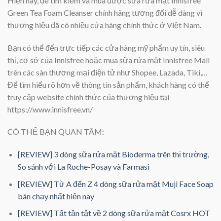
Hiện nay, để tìm kiếm và mua được sữa rửa mặt Innisfree
Green Tea Foam Cleanser chính hãng tương đối dễ dàng vì
thương hiệu đã có nhiều cửa hàng chính thức ở Việt Nam.
Bạn có thể đến trực tiếp các cửa hàng mỹ phẩm uy tín, siêu
thị, cơ sở của Innisfree hoặc mua sữa rửa mặt Innisfree Mall
trên các sàn thương mại điện tử như Shopee, Lazada, Tiki,…
Để tìm hiểu rõ hơn về thông tin sản phẩm, khách hàng có thể
truy cập website chính thức của thương hiệu tại
https://www.innisfree.vn/
CÓ THỂ BẠN QUAN TÂM:
[REVIEW] 3 dòng sữa rửa mặt Bioderma trên thị trường,
So sánh với La Roche-Posay và Farmasi
[REVIEW] Từ A đến Z 4 dòng sữa rửa mặt Muji Face Soap
bán chạy nhất hiện nay
[REVIEW] Tất tần tật về 2 dòng sữa rửa mặt Cosrx HOT