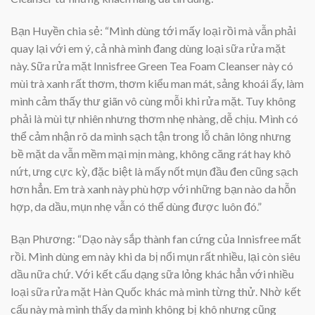
Bạn Huyền chia sẻ: “Mình dùng tới mấy loại rồi mà vẫn phải
quay lại với em ý, cả nhà mình đang dùng loại sữa rửa mặt
này. Sữa rửa mặt Innisfree Green Tea Foam Cleanser này có
mùi trà xanh rất thơm, thơm kiểu man mát, sảng khoái ấy, làm
mình cảm thấy thư giãn vô cùng mỗi khi rửa mặt. Tuy không
phải là mùi tự nhiên nhưng thơm nhẹ nhàng, dễ chịu. Mình có
thể cảm nhận rõ da mình sạch tận trong lỗ chân lông nhưng
bề mặt da vẫn mềm mại mịn màng, không căng rát hay khô
nứt, ưng cực kỳ, đặc biệt là mấy nốt mụn đầu đen cũng sạch
hơn hẳn. Em trà xanh này phù hợp với những bạn nào da hỗn
hợp, da dầu, mụn nhẹ vẫn có thể dùng được luôn đó.”
Bạn Phương: “Dạo này sắp thành fan cứng của Innisfree mất
rồi. Mình dùng em này khi da bị nổi mụn rất nhiều, lại còn siêu
dầu nữa chứ. Với kết cấu dạng sữa lỏng khác hẳn với nhiều
loại sữa rửa mặt Hàn Quốc khác mà mình từng thử. Nhờ kết
cấu này mà mình thấy da mình không bị khô nhưng cũng