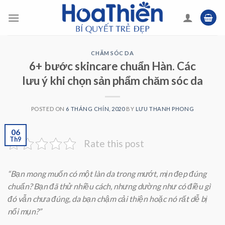
Skip
to
content
CHĂM SÓC DA
6+ bước skincare chuẩn Hàn. Các
lưu ý khi chọn sản phẩm chăm sóc da
POSTED ON
6 THÁNG CHÍN, 2020
BY
LƯU THANH PHONG
06
Th9
Rate this post
“Bạn mong muốn có một làn da trong mướt, mịn đẹp đúng
chuẩn? Bạn đã thử nhiều cách, nhưng dường như có điều gì
đó vẫn chưa đúng, da bạn chậm cải thiện hoặc nó rất dễ bị
nổi mụn?”