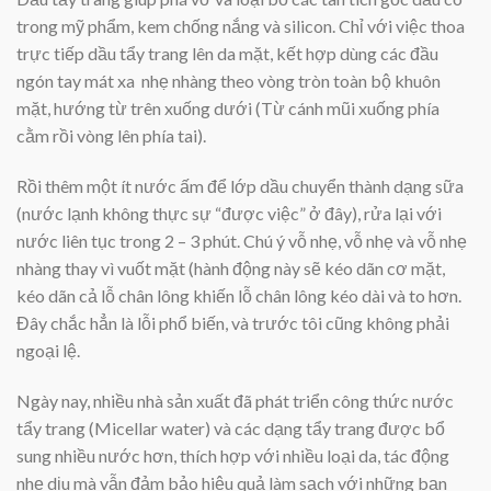
trong mỹ phẩm, kem chống nắng và silicon. Chỉ với việc thoa
trực tiếp dầu tẩy trang lên da mặt, kết hợp dùng các đầu
ngón tay mát xa nhẹ nhàng theo vòng tròn toàn bộ khuôn
mặt, hướng từ trên xuống dưới (Từ cánh mũi xuống phía
cằm rồi vòng lên phía tai).
Rồi thêm một ít nước ấm để lớp dầu chuyển thành dạng sữa
(nước lạnh không thực sự “được việc” ở đây), rửa lại với
nước liên tục trong 2 – 3 phút. Chú ý vỗ nhẹ, vỗ nhẹ và vỗ nhẹ
nhàng thay vì vuốt mặt (hành động này sẽ kéo dãn cơ mặt,
kéo dãn cả lỗ chân lông khiến lỗ chân lông kéo dài và to hơn.
Đây chắc hẳn là lỗi phổ biến, và trước tôi cũng không phải
ngoại lệ.
Ngày nay, nhiều nhà sản xuất đã phát triển công thức nước
tẩy trang (Micellar water) và các dạng tẩy trang được bổ
sung nhiều nước hơn, thích hợp với nhiều loại da, tác động
nhẹ dịu mà vẫn đảm bảo hiệu quả làm sạch với những bạn