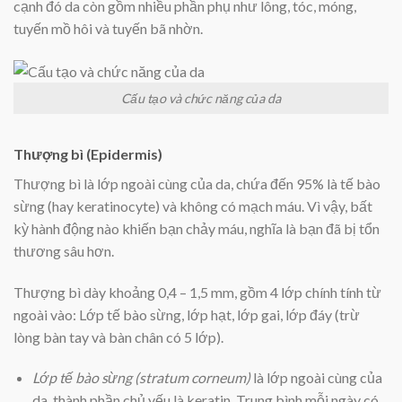
cạnh đó da còn gồm nhiều phần phụ như lông, tóc, móng,
tuyến mồ hôi và tuyến bã nhờn.
Cấu tạo và chức năng của da
Thượng bì (Epidermis)
Thượng bì là lớp ngoài cùng của da, chứa đến 95% là tế bào
sừng (hay keratinocyte) và không có mạch máu. Vì vậy, bất
kỳ hành động nào khiến bạn chảy máu, nghĩa là bạn đã bị tổn
thương sâu hơn.
Thượng bì dày khoảng 0,4 – 1,5 mm, gồm 4 lớp chính tính từ
ngoài vào: Lớp tế bào sừng, lớp hạt, lớp gai, lớp đáy (trừ
lòng bàn tay và bàn chân có 5 lớp).
Lớp tế bào sừng (stratum corneum)
là lớp ngoài cùng của
da, thành phần chủ yếu là keratin. Trung bình mỗi ngày có