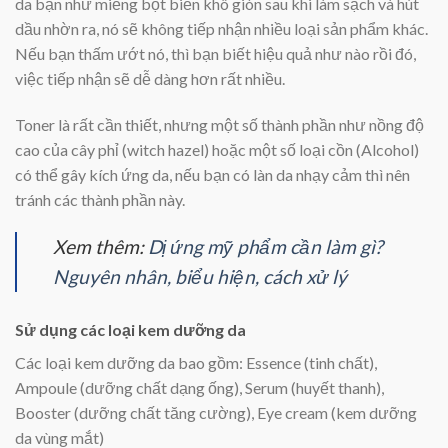
da bạn như miếng bọt biển khô giòn sau khi làm sạch và hút
dầu nhờn ra, nó sẽ không tiếp nhận nhiều loại sản phẩm khác.
Nếu bạn thấm ướt nó, thì bạn biết hiệu quả như nào rồi đó,
việc tiếp nhận sẽ dễ dàng hơn rất nhiều.
Toner là rất cần thiết, nhưng một số thành phần như nồng độ
cao của cây phỉ (witch hazel) hoặc một số loại cồn (Alcohol)
có thể gây kích ứng da, nếu bạn có làn da nhạy cảm thì nên
tránh các thành phần này.
Xem thêm:
Dị ứng mỹ phẩm cần làm gì?
Nguyên nhân, biểu hiện, cách xử lý
Sử dụng các loại kem dưỡng da
Các loại kem dưỡng da bao gồm: Essence (tinh chất),
Ampoule (dưỡng chất dạng ống), Serum (huyết thanh),
Booster (dưỡng chất tăng cường), Eye cream (kem dưỡng
da vùng mắt)