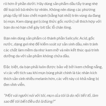
rõ hơn ở phần dưới. Hãy dùng sản phẩm dầu tẩy trang nhẹ
để loại bỏ bã nhờn tự nhiên. Không nên dùng các phương
pháp tẩy tế bào chết mạnh (bằng hạt nhỏ) trên vùng da đang
bị mụn. Kem dạng gel (công thức gốc nước) sẽ thích hợp với
bạn do nó hạn chế gây bít tắc lỗ chân lông.
Bạn nên dùng sản phẩm có thành phần Salicylic Acid, gốc
nước, dạng gel nhẹ để kiểm soát sự sản sinh dầu, nên tránh
các chất làm mềm da như kem mỡ và nên kết thúc quá trình
dưỡng da với sản phẩm không chứa dầu.
Đặc biệt, da bạn phải luôn được bảo vệ bởi kem chống nắng,
vì các vết tích sau khi mụn bùng phát chính là tác nhân kích
thích sản sinh nhiều melanin hơn, các vết này có khả năng bị
đen vĩnh viễn.
“Một vài người nói với tôi, mụn của tôi là do nội tiết tố, làm
sao để tôi biết điều đó là đúng?”