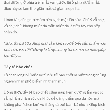
thái dương ở phía trên mắt và ngược lại ở phía dưới mắt,
điều này sẽ làm thư giãn mắt và giảm nếp nhăn.
Hoàn tất, dùng nước ấm rửa sạch mặt lần nữa. Chú ý vỗ nhẹ,
vỗ nhẹ chứ không miết da mặt, miết da là tiếp tay cho nếp
nhăn đó.
“Sữa rửa mặt đa dạng như vậy, làm sao để biết sản phẩm nào
phù hợp với tôi?” Đừng lo lắng, chúng tôi có một số mẹo giúp
bạn đây …
Tẩy tế bào chết
Lỗ chân lông bị “mắc kẹt” bởi tế bào chết là một trong những
nguyên nhân phổ biến hình thành mụn.
Đồng thời, tẩy tế bào chết cũng giúp kem dưỡng ẩm và các
sản phẩm chăm sóc da khác dễ dàng thấm qua da hơn mà
không phải “chen lấn” với hàng tá bụi bẩn, bã nhờn. Giúp kích