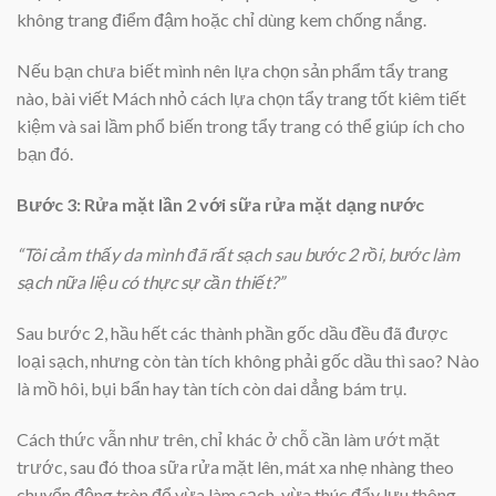
không trang điểm đậm hoặc chỉ dùng kem chống nắng.
Nếu bạn chưa biết mình nên lựa chọn sản phẩm tẩy trang
nào, bài viết Mách nhỏ cách lựa chọn tẩy trang tốt kiêm tiết
kiệm và sai lầm phổ biến trong tẩy trang có thể giúp ích cho
bạn đó.
Bước 3:
Rửa mặt lần 2 với sữa rửa mặt dạng nước
“Tôi cảm thấy da mình đã rất sạch sau bước 2 rồi, bước làm
sạch nữa liệu có thực sự cần thiết?”
Sau bước 2, hầu hết các thành phần gốc dầu đều đã được
loại sạch, nhưng còn tàn tích không phải gốc dầu thì sao? Nào
là mồ hôi, bụi bẩn hay tàn tích còn dai dẳng bám trụ.
Cách thức vẫn như trên, chỉ khác ở chỗ cần làm ướt mặt
trước, sau đó thoa sữa rửa mặt lên, mát xa nhẹ nhàng theo
chuyển động tròn để vừa làm sạch, vừa thúc đẩy lưu thông