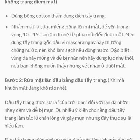
không trang điểm mắt)
Dùng bông cotton thấm dung dịch tẩy trang.
Nhắm mắt lại, đặt miếng bông lên mí mắt, để yên trong
vòng 10 – 15s sau đó di nhẹ từ phía mũi đến đuôi mắt. Nên
dùng tẩy trang gốc dầu vì mascara ngày nay thường
chống nước, nên khó làm sạch nếu dùng nước. Đặc biệt,
vùng da này mỏng và dễ bị nhăn nên hãy dùng lực nhẹ thôi,
nếu bạn không muốn thấy những vết nhăn ở đuôi mắt.
Bước 2:
Rửa mặt lần đầu bằng dầu tẩy trang
. (Khi mà
khuôn mặt đang khô ráo nhé).
Dầu tẩy trang thực sự là “của trời ban” đối với làn da nhờn,
nhạy cảm và dễ bị mụn. Dù nhiều ý kiến cho rằng dầu tẩy
trang làm tắc lỗ chân lông và gây mụn, nhưng đây thực sự là
hiểu lầm.
Dầu tẩy trang giúp phá vỡ và loại bỏ các tàn tích gốc dầu có