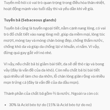
Tuyến mồ hôi có vai trò quan trọng trong điều hòa thân nhiệt,
hoạt động mạnh vào tuổi dậy thì và yếu dần khi về già.
Tuyến bã (Sebaceous glands)
Tuyến bã cũng là tuyến ngoại tiết, nằm cạnh nang lông, có vai
trò đổ chất tiết vào nang lông mở, giúp da mềm mại, lông tóc
mượt, móng tay và móng chân bóng đẹp, chống thấm nước,
chống khô da và giúp da chống lại vi khuẩn, vi nấm. Vì vậy,
đừng quá gay gắt với nó nhé.
Vì vậy, nếu chất bã bị giảm bài tiết, da sẽ dễ thô ráp và bong
vảy (đây là vấn đề của da khô). Còn nếu chất bã bị bài tiết
quá nhiều sẽ làm cho da nhờn, lỗ chân lông giãn rộng và nhiều
mụn trứng cá (đây là vấn đề của da dầu mụn).
Thành phần của chất bã gồm ⅔ là nước. Ngoài ra còn có:
30% là Acid béo tự do (15% là Acid béo tự do no)