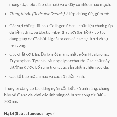
mỏng (đặc biệt là ở da mặt) và ở đây có nhiều mao mạch.
Trung bì sâu (Reticular Dermis)
là lớp chống đỡ, gồm có:
Các sợi chống đỡ như Collagen fiber – chất liệu chính giúp
da bền vững; và Elastic Fiber (hay sợi đàn hồi) – có tác
dụng giúp da đàn hồi. Ngoài ra còn có các sợi lưới và sợi
liên võng.
Các chất cơ bản: Đó là một màng nhầy gồm Hyaluronic,
Tryptophan, Tyrosin, Mucopolysaccharide. Các chất này
thường được bổ sung trong các sản phẩm chăm sóc da.
Các tế bào mạch máu và các sợi thần kinh.
Trung bì cũng có tác dụng ngăn cản bức xạ ánh sáng, chúng
bảo vệ được da khỏi các ánh sáng có bước sóng từ 340 –
700 nm.
Hạ bì (Subcutaneous layer)