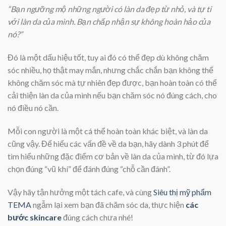
“Bạn ngưỡng mộ những người có làn da đẹp từ nhỏ, và tự ti
với làn da của mình. Bạn chấp nhận sự không hoàn hảo của
nó?”
Đó là một dấu hiệu tốt, tuy ai đó có thể đẹp dù không chăm
sóc nhiều, họ thật may mắn, nhưng chắc chắn bạn không thể
không chăm sóc mà tự nhiên đẹp được, bạn hoàn toàn có thể
cải thiện làn da của mình nếu bạn chăm sóc nó đúng cách, cho
nó điều nó cần.
Mỗi con người là một cá thể hoàn toàn khác biệt, và làn da
cũng vậy. Để hiểu các vấn đề về da bạn, hãy dành 3 phút để
tìm hiểu những đặc điểm cơ bản về làn da của mình, từ đó lựa
chọn đúng “vũ khí” để đánh đúng “chỗ cần đánh”.
Vậy hãy tận hưởng một tách cafe, và cùng
Siêu thị mỹ phẩm
TEMA
ngẫm lại xem bạn đã chăm sóc da, thực hiện
các
bước skincare
đúng cách chưa nhé!