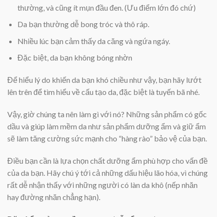
thường, và cũng ít mụn đầu đen. (Ưu điểm lớn đó chứ)
Da bạn thường dễ bong tróc và thô ráp.
Nhiều lúc bạn cảm thấy da căng và ngứa ngáy.
Đặc biệt, da bạn không bóng nhờn
Để hiểu lý do khiến da bạn khó chiều như vậy, bạn hãy lướt
lên trên để tìm hiểu về cấu tạo da, đặc biệt là tuyến bã nhé.
Vậy, giờ chúng ta nên làm gì với nó? Những sản phẩm có gốc
dầu và giúp làm mềm da như sản phẩm dưỡng ẩm và giữ ẩm
sẽ làm tăng cường sức mạnh cho “hàng rào” bảo vệ của bạn.
Điều bạn cần là lựa chọn chất dưỡng ẩm phù hợp cho vấn đề
của da bạn. Hãy chú ý tới cả những dấu hiệu lão hóa, vì chúng
rất dễ nhận thấy với những người có làn da khô (nếp nhăn
hay đường nhăn chẳng hạn).