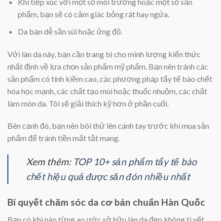
Khi tiếp xúc với một số môi trường hoặc một số sản
phẩm, bạn sẽ có cảm giác bỏng rát hay ngứa.
Da bạn dễ sần sùi hoặc ửng đỏ.
Với làn da này, bạn cần trang bị cho mình lượng kiến thức
nhất định về lựa chọn sản phẩm mỹ phẩm. Bạn nên tránh các
sản phẩm có tính kiềm cao, các phương pháp tẩy tế bào chết
hóa học mạnh, các chất tạo mùi hoặc thuốc nhuộm, các chất
làm mòn da. Tôi sẽ giải thích kỹ hơn ở phần cuối.
Bên cạnh đó, bạn nên bôi thử lên cánh tay trước khi mua sản
phẩm để tránh tiền mất tật mang.
Xem thêm:
TOP 10+ sản phẩm tẩy tế bào
chết hiệu quả được săn đón nhiều nhất
Bí quyết chăm sóc da cơ bản chuẩn Hàn Quốc
Bạn có khi nào từng ao ước sở hữu làn da đẹp không tì vết