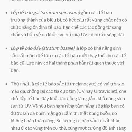
Lớp tế bào gai (stratum spinosum)
gồm các tế bào
trưởng thành của biểu bì, có kết cấu rất vững chắc nên có
chức năng ổn định tế bào, hạn chế các tác động từ sang
chấn và bảo vệ da khỏi các bức xạ UV có bước sóng dài.
Lớp tế bào đáy (stratum basale)
là lớp có khả năng sinh
sản rất mạnh để tạo ra các tế bào mới thay thế cho các tế
bào cũ. Lớp này có hai thành phần hẳn rất quen thuộc với
bạn.
Thứ nhất là các tế bào sắc tố (melanocyte) có vai trò tạo
màu da, chống lại các tia cực tím (UV hay Ultraviolet), che
chở lớp tế bào đáy khỏi tác động làm giảm khả năng sinh
sản từ UV. Và nếu bạn nghĩ rằng tắm nắng sẽ giúp bạn có
được làn da bánh mật gợi cảm thì thật đáng buồn, nó
không hoàn toàn đúng. Số lượng tế bào sắc tố rất khác
nhau ở các vùng trên cơ thể, cùng một cường độ ánh sáng