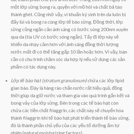
một lớp sừng bong ra, quyện với mồ hôi và chất bã tạo
thành ghét. Cũng nhờ vậy, vi khuẩn ký sinh trên da luôn bị
đẩy lùi và bong ra cùng lớp tế bào sừng. Đồng thời, lớp
sừng cũng ngăn cản ánh sáng có bước sóng 200nm xuyên
qua da (tia UV có bước sóng ngắn). Tẩy đi lớp này sẽ
khiến da nhạy cảm hơn với ánh sáng đồng thời lượng
nước mất đi có thể tăng gấp 10 lần hoặc hơn. Vì vậy, bạn
cần có chu trình chăm sóc da hợp lý nếu sử dụng các sản
phẩm có tác dụng này.
Lớp tế bào hạt (stratum granulosum)
chứa các lớp lipid
gian bào. Đây là hàng rào chắn nước rất hiệu quả, đồng
thời giúp da giữ nước và tham gia vào quá trình gắn kết và
bong vảy của lớp sừng. Bên trong các tế bào hạt còn
chứa các tiền chất filaggrin, các chất này sẽ chuyển hóa
thành filaggrin khi tế bào hạt phát triển thành tế bào sừng,
đó là thành phần chủ yếu của các yếu tố dưỡng ẩm tự
nhiên (natural moisturizing factors).