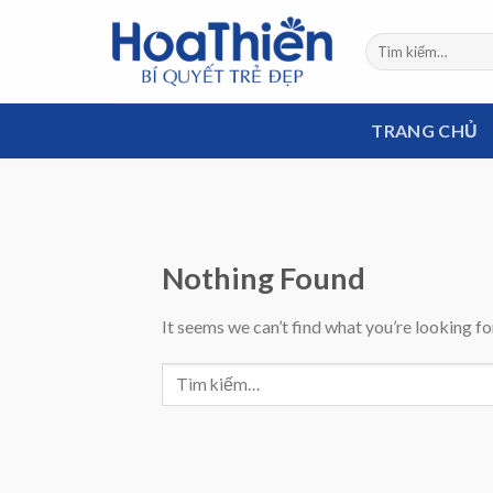
Skip
to
content
TRANG CHỦ
Nothing Found
It seems we can’t find what you’re looking fo