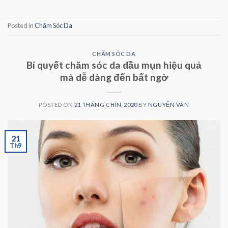
Posted in
Chăm Sóc Da
CHĂM SÓC DA
Bí quyết chăm sóc da dầu mụn hiệu quả
mà dễ dàng đến bất ngờ
POSTED ON
21 THÁNG CHÍN, 2020
BY
NGUYỄN VÂN
21
Th9