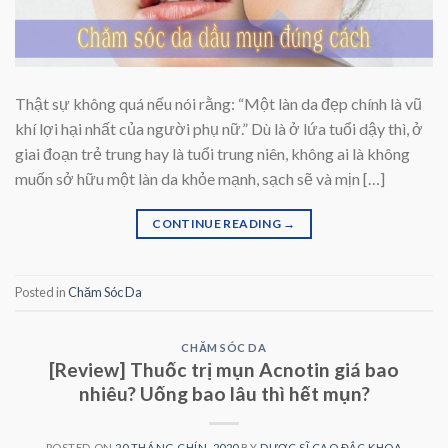
Thật sự không quá nếu nói rằng: “Một làn da đẹp chính là vũ
khí lợi hại nhất của người phụ nữ.” Dù là ở lứa tuổi dậy thì, ở
giai đoạn trẻ trung hay là tuổi trung niên, không ai là không
muốn sở hữu một làn da khỏe mạnh, sạch sẽ và mịn […]
CONTINUE READING
→
Posted in
Chăm Sóc Da
CHĂM SÓC DA
[Review] Thuốc trị mụn Acnotin giá bao
nhiêu? Uống bao lâu thì hết mụn?
POSTED ON
20 THÁNG CHÍN, 2020
BY
DƯỢC SĨ CAO ĐẮC KHOA