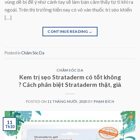
vùng dễ bị để ý như cánh tay sẽ làm bạn cảm thấy tự ti khi ra
ngoài. Trên thị trường hiện nay có vô vàn thuốc trị sẹo khiến
[…]
CONTINUE READING
→
Posted in
Chăm Sóc Da
CHĂM SÓC DA
Kem trị sẹo Strataderm có tốt không
? Cách phân biệt Strataderm thật, giả
POSTED ON
11 THÁNG MƯỜI, 2020
BY
PHẠM BÍCH
11
Th10