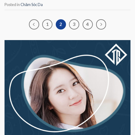
Posted in
Chăm Sóc Da
1
2
3
4