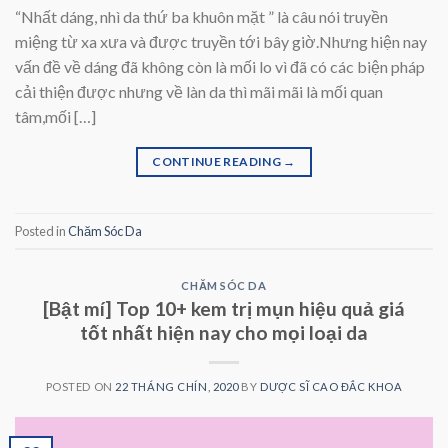
“Nhất dáng, nhì da thứ ba khuôn mặt ” là câu nói truyền
miệng từ xa xưa và được truyền tới bây giờ.Nhưng hiện nay
vấn đề về dáng đã không còn là mối lo vì đã có các biện pháp
cải thiện được nhưng về làn da thì mãi mãi là mối quan
tâm,mối […]
CONTINUE READING
→
Posted in
Chăm Sóc Da
CHĂM SÓC DA
[Bật mí] Top 10+ kem trị mụn hiệu quả giá
tốt nhất hiện nay cho mọi loại da
POSTED ON
22 THÁNG CHÍN, 2020
BY
DƯỢC SĨ CAO ĐẮC KHOA