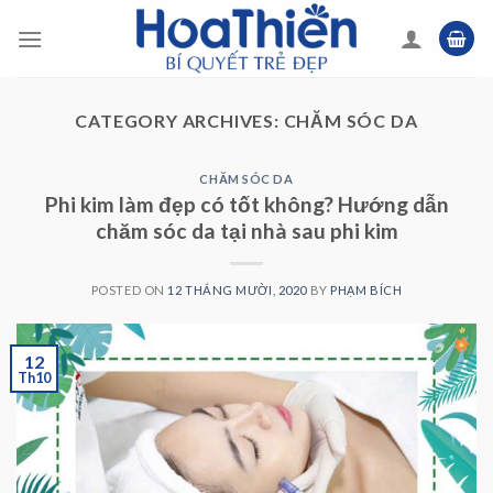
Skip
to
content
CATEGORY ARCHIVES:
CHĂM SÓC DA
CHĂM SÓC DA
Phi kim làm đẹp có tốt không? Hướng dẫn
chăm sóc da tại nhà sau phi kim
POSTED ON
12 THÁNG MƯỜI, 2020
BY
PHẠM BÍCH
12
Th10