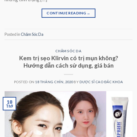
CONTINUE READING
→
Posted in
Chăm Sóc Da
CHĂM SÓC DA
Kem trị sẹo Klirvin có trị mụn không?
Hướng dẫn cách sử dụng, giá bán
POSTED ON
18 THÁNG CHÍN, 2020
BY
DƯỢC SĨ CAO ĐẮC KHOA
18
Th9